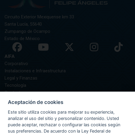
Circuito Exterior Mexiquense km 33
Santa Lucía, 55640
Zumpango de Ocampo
Estado de México
AIFA
Corporativo
Instalaciones e Infraestructura
Legal y Finanzas
Tecnología
Contacto
AIFA Informa
Aceptación de cookies
GUÍA DEL PASAJERO
Este sitio utiliza cookies para mejorar su experiencia,
Preguntas Frecuentes
analizar el uso del sitio y personalizar contenido. Usted
Asistencia
puede aceptar, rechazar o configurar las cookies según
Documentación y Equipaje
sus preferencias. De acuerdo con la Ley Federal de