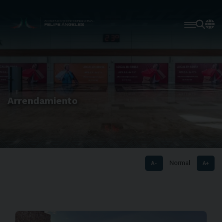
Arrendamiento
Normal
A-
A+
Opciones disponib