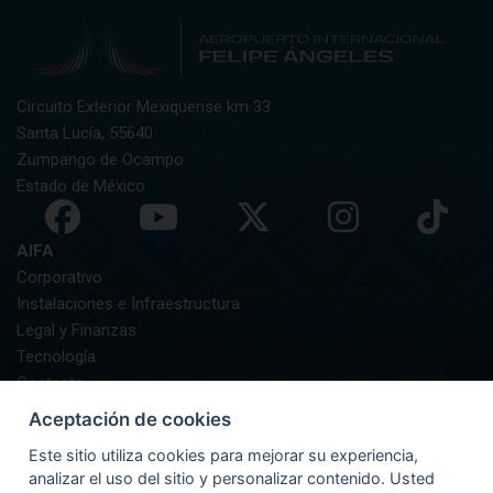
Circuito Exterior Mexiquense km 33
Santa Lucía, 55640
Zumpango de Ocampo
Estado de México
AIFA
Corporativo
Instalaciones e Infraestructura
Legal y Finanzas
Tecnología
Contacto
AIFA Informa
Aceptación de cookies
GUÍA DEL PASAJERO
Este sitio utiliza cookies para mejorar su experiencia,
Preguntas Frecuentes
analizar el uso del sitio y personalizar contenido. Usted
Asistencia