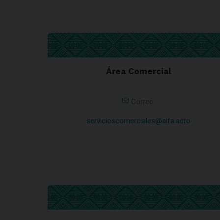
Área Comercial
Correo:
servicioscomerciales@aifa.aero