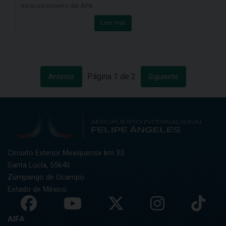
estacionamiento del AIFA.
Leer más
Página
1
de
2
Anterior
Siguiente
Circuito Exterior Mexiquense km 33
Santa Lucía, 55640
Zumpango de Ocampo
Estado de México
AIFA