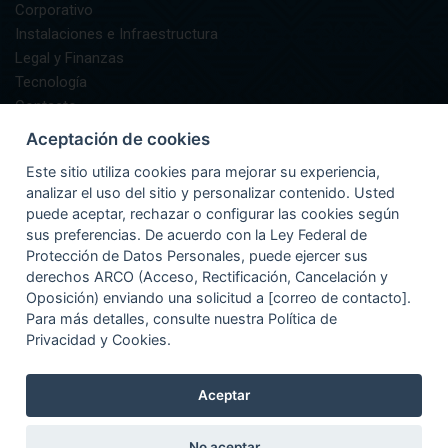
Corporativo
Instalaciones e Infraestructura
Legal y Finanzas
Tecnología
Contacto
AIFA Informa
Aceptación de cookies
GUÍA DEL PASAJERO
Este sitio utiliza cookies para mejorar su experiencia,
Preguntas Frecuentes
analizar el uso del sitio y personalizar contenido. Usted
Asistencia
puede aceptar, rechazar o configurar las cookies según
Documentación y Equipaje
sus preferencias. De acuerdo con la Ley Federal de
Información
Protección de Datos Personales, puede ejercer sus
Recomendaciones
derechos ARCO (Acceso, Rectificación, Cancelación y
Oposición) enviando una solicitud a [correo de contacto].
Para más detalles, consulte nuestra Política de
Privacidad y Cookies.
Aceptar
No aceptar