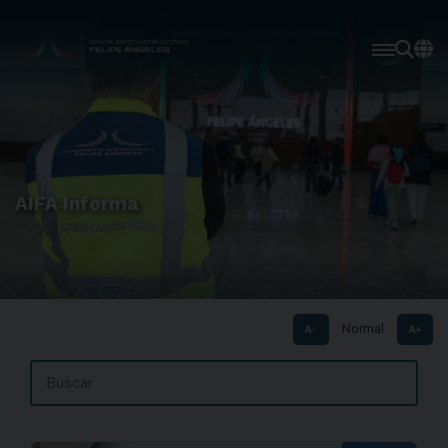
AIFA Informa
Normal
A-
A+